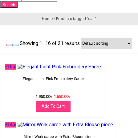
search
Search
Home
/ Products tagged “sari”
Showing 1–16 of 21 results
-15%
Elegant Light Pink Embroidery Saree
1,950.00
৳
1,650.00
৳
Add To Cart
-14%
Mirror Work saree with Extra Blouse piece