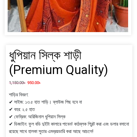
ধুপিয়ান সিল্ক শাড়ী
(Premium Quality)
1,150.00
৳
950.00
৳
শাড়ির বিবরণ:
✔ সাইজ: ১৩.৫ হাত শাড়ি। ব্লাউজ পিছ হবে না
✔ বহর: ২.৫ হাত
✔ ফেব্রিক: অরিজিনাল ধুপিয়ান সিল্ক
✔ ডিজাইন: ফুল বডি দুইটা কালারে পাবেন! কাঠব্লক প্রিন্ট করা এবং ডলার বসানো
রয়েছে সাথে হালকা সুতার এমব্রয়ডারি করা আছে আচলে!