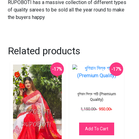
RUPOBOTI has a massive collection of different types
of quality sarees to be sold all the year round to make
the buyers happy
Related products
-17%
-17%
ধুপিয়ান সিল্ক শাড়ী (Premium
Quality)
1,150.00
৳
950.00
৳
Add To Cart