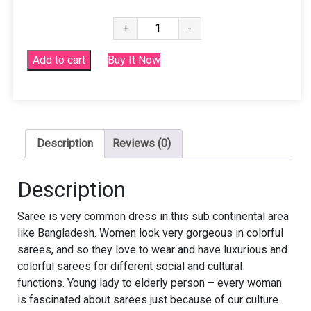
ধুপিয়ান
+
-
সিল্ক
শাড়ী
Add to cart
Buy It Now
(Premium
Quality)
quantity
Description
Reviews (0)
Description
Saree is very common dress in this sub continental area
like Bangladesh. Women look very gorgeous in colorful
sarees, and so they love to wear and have luxurious and
colorful sarees for different social and cultural
functions. Young lady to elderly person – every woman
is fascinated about sarees just because of our culture.