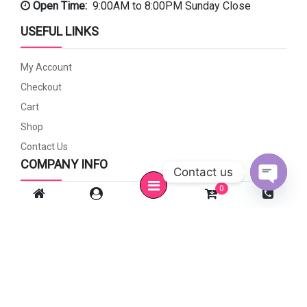
Open Time:
9:00AM to 8:00PM Sunday Close
USEFUL LINKS
My Account
Checkout
Cart
Shop
Contact Us
COMPANY INFO
Contact us
0
Open c
Privacy Policy
Payment Methods
Shipping & Delivery
Refund And Returns Policy
FAQ’s