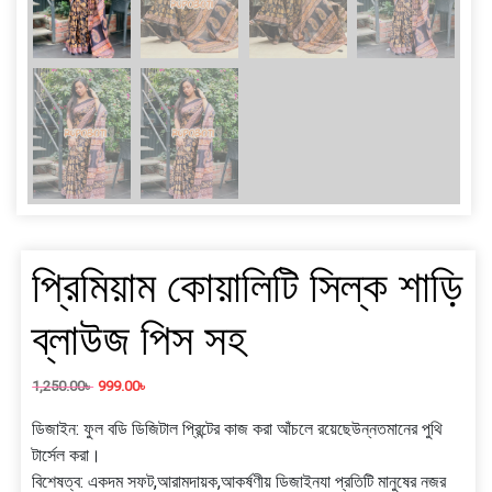
প্রিমিয়াম কোয়ালিটি সিল্ক শাড়ি
ব্লাউজ পিস সহ
1,250.00
৳
999.00
৳
ডিজাইন: ফুল বডি ডিজিটাল প্রিন্টের কাজ করা আঁচলে রয়েছেউন্নতমানের পুথি
টার্সেল করা।
বিশেষত্ব: একদম সফট,আরামদায়ক,আকর্ষণীয় ডিজাইনযা প্রতিটি মানুষের নজর