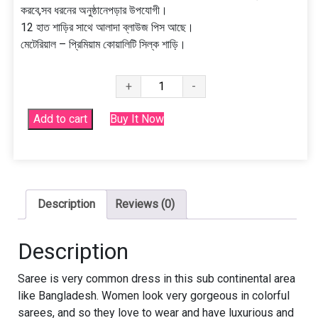
করবে,সব ধরনের অনুষ্ঠানেপড়ার উপযোগী।
12 হাত শাড়ির সাথে আলাদা ব্লাউজ পিস আছে।
মেটেরিয়াল – প্রিমিয়াম কোয়ালিটি সিল্ক শাড়ি।
প্রিমিয়াম
+
-
কোয়ালিটি
সিল্ক
Add to cart
Buy It Now
শাড়ি
ব্লাউজ
পিস
সহ
quantity
Description
Reviews (0)
Description
Saree is very common dress in this sub continental area
like Bangladesh. Women look very gorgeous in colorful
sarees, and so they love to wear and have luxurious and