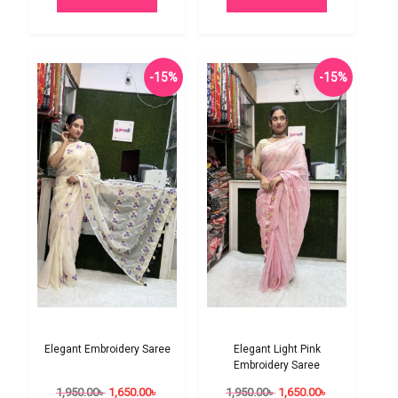
-15%
-15%
Elegant Embroidery Saree
Elegant Light Pink
Embroidery Saree
1,950.00
৳
1,650.00
৳
1,950.00
৳
1,650.00
৳