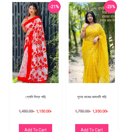
-21%
-23%
গ্লোসি সিল্ক শাড়ি
সুতার কাজের জামদানী শাড়ি
1,450.00
৳
1,150.00
৳
1,750.00
৳
1,350.00
৳
Add To Cart
Add To Cart