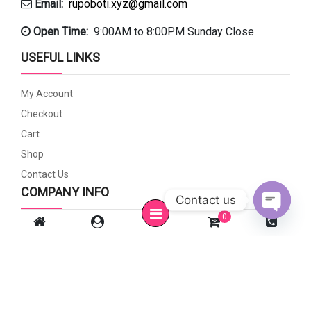
Email:
rupoboti.xyz@gmail.com
Open Time:
9:00AM to 8:00PM Sunday Close
USEFUL LINKS
My Account
Checkout
Cart
Shop
Contact Us
COMPANY INFO
Contact us
0
Open c
Privacy Policy
Payment Methods
Shipping & Delivery
Refund And Returns Policy
FAQ’s