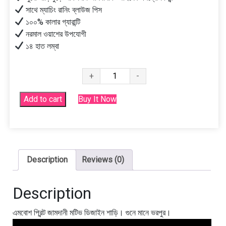
সাথে ম্যাচিং রানিং ব্লাউজ পিস
১০০% কালার গ্যারান্টি
নরমাল ওয়াশের উপযোগী
১৪ হাত লম্বা
প্রিমিয়াম
+
-
কটন
সিল্ক
Add to cart
Buy It Now
এমবোশ
(Ambosh)
শাড়ি
quantity
Description
Reviews (0)
Description
এমবোশ প্রিন্ট জামদানী মটিভ ডিজাইন শাড়ি। গুনে মানে ভরপুর।