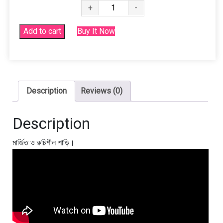
সফট
+
-
সেমি
মসলিন
Add to cart
Buy It Now
সিল্ক
শাড়ি
quantity
Description
Reviews (0)
Description
মার্জিত ও রুচিশীল শাড়ি।