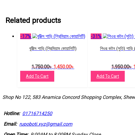
Related products
-17%
-31%
বুটিক্স শাড়ি (প্রিমিয়াম কোয়ালিটি)
পিওর কটন (সুতি) শাড়ি (
Original
Current
O
1,750.00
৳
1,450.00
৳
1,950.00
৳
price
price
p
was:
is:
w
Add To Cart
Add To Cart
1,750.00৳ .
1,450.00৳ .
1
Shop No 122, 583 Anamica Concord Shopping Complex, Shewr
Hotline:
01716714250
Email:
rupoboti.xyz@gmail.com
Open Time:
9:00AM to 8:00PM Sunday Close