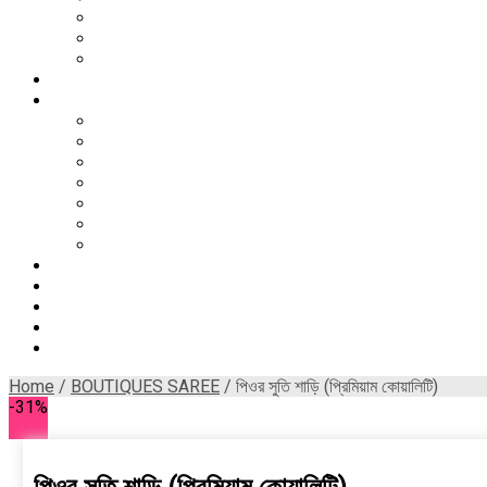
Block Printed Saree
Jamdani Saree
Hand painted saree
Salwar Kameez
UTSOB
Bijoy Dibos
Shadinota Dibos
21st February
Eid Utsob
Puja Utsob
Gaye Holud
Pohela Boishakh
Dhupiyan Silk Saree
SILK SAREE
PREMIUM SEMI MUSLIN SILK SAREE
BOUTIQUES SAREE
About Us
Home
/
BOUTIQUES SAREE
/ পিওর সুতি শাড়ি (প্রিমিয়াম কোয়ালিটি)
-31%
পিওর সুতি শাড়ি (প্রিমিয়াম কোয়ালিটি)