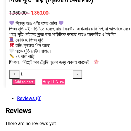
Original
Current
1,950.00
৳
1,350.00
৳
price
price
স্নিগ্ধ রঙে এলিগেন্সের ছোঁয়া
was:
is:
পিওর সুতি এই শাড়িটিতে রয়েছে দারুণ সফট ও আরামদায়ক ফিনিশ, যা আপনাকে দেবে স
1,950.00৳ .
1,350.00৳ .
পাড়ে সুতি লেইসের সুন্দর কাজ শাড়িটিকে করেছে আরও আকর্ষণীয় ও ইউনিক।
ফেব্রিক: পিওর সুতি
রানিং ব্লাউজ পিস আছে
পাড়ে সুতি লেইস লাগানো
১৪ হাত শাড়ি
সিম্পল, এলিগেন্ট আর ট্রেন্ডি লুকের জন্য একদম পারফেক্ট।
পিওর
+
-
সুতি
Buy It Now
Add to cart
শাড়ি
(প্রিমিয়াম
কোয়ালিটি)
Reviews (0)
quantity
Reviews
There are no reviews yet.