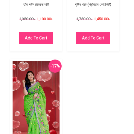
তাঁত কটন বিবিয়ানা শাড়ী
বুটিক্স শাড়ি (প্রিমিয়াম কোয়ালিটি)
1,350.00
৳
1,100.00
৳
1,750.00
৳
1,450.00
৳
Add To Cart
Add To Cart
-17%