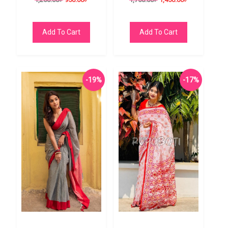
1,250.00
৳
950.00
৳
1,750.00
৳
1,450.00
৳
Add To Cart
Add To Cart
-19%
-17%