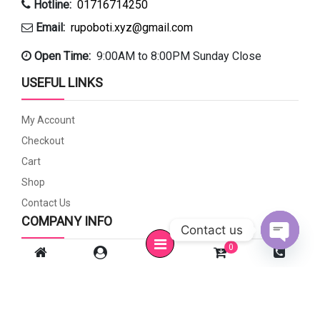
Hotline:
01716714250
Email:
rupoboti.xyz@gmail.com
Open Time:
9:00AM to 8:00PM Sunday Close
USEFUL LINKS
My Account
Checkout
Cart
Shop
Contact Us
COMPANY INFO
Contact us
0
Open c
Privacy Policy
Payment Methods
Shipping & Delivery