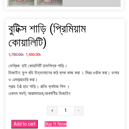
বুটিক্স শাড়ি (প্রিমিয়াম
কোয়ালিটি)
1,750.00
৳
1,450.00
৳
ফেব্রিক: হাই কোয়ালিটি হাফসিল্ক শাড়ি।
ডিজাইন: ফুল বডি উন্নতমানের কাঠ ব্লক কাজ করা । মিরর ওর্য়াক করা। ডলার
ও এমব্রয়ডারি করা।
প্রায় 14 হাত শাড়ি। রানিং ব্লাউজ পিস ।
একদম সফট, আরামদায়ক,আকর্ষণীয় ডিজাইন
বুটিক্স
+
-
শাড়ি
(প্রিমিয়াম
Add to cart
Buy It Now